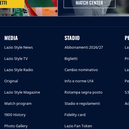
ETTI
MATCH CENTER
MEDIA
STADIO
P
Lazio Style News
Abbonamenti 2026/27
La
Lazio Style TV
Biglietti
Pr
Lazio Style Radio
Cambio nominativo
La
Original
Info e norme U14
Pe
Lazio Style Magazine
Ristampa segna posto
S.
Match program
Stadio e regolamenti
Ac
1900 History
Fidelity card
Photo Gallery
Lazio Fan Token