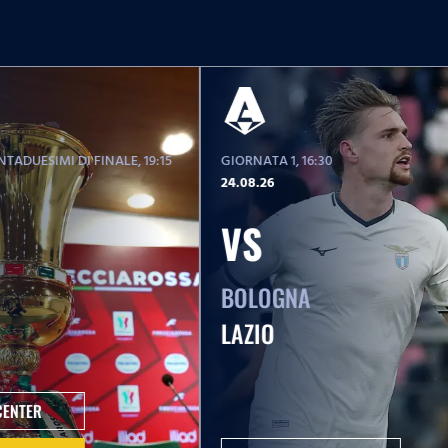
TADUESIMI DI FINALE
, 19:15
GIORNATA 1
, 16:30
24.08.26
VS
BOLOGNA
LAZIO
CENTER