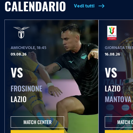
CALENDARIO
Vedi tutti
east
AMICHEVOLE
, 18:45
GIORNATA TREN
09.08.26
16.08.26
VS
VS
FROSINONE
LAZIO
LAZIO
MANTOVA
MATCH CENTER
MATCH 