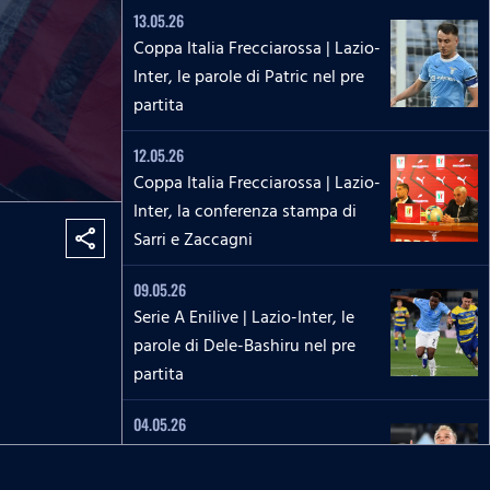
13.05.26
Coppa Italia Frecciarossa | Lazio-
Inter, le parole di Patric nel pre
partita
12.05.26
Coppa Italia Frecciarossa | Lazio-
Inter, la conferenza stampa di
Sarri e Zaccagni
share
09.05.26
Serie A Enilive | Lazio-Inter, le
parole di Dele-Bashiru nel pre
partita
04.05.26
Serie A Enilive | Cremonese-
Lazio, le parole di Isaksen nel pre