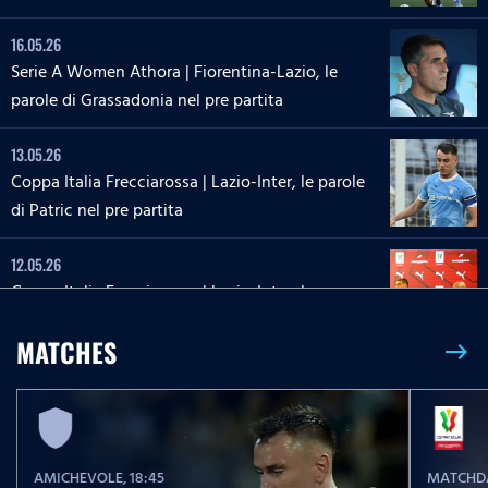
16.05.26
Serie A Women Athora | Fiorentina-Lazio, le
parole di Grassadonia nel pre partita
13.05.26
Coppa Italia Frecciarossa | Lazio-Inter, le parole
di Patric nel pre partita
12.05.26
Coppa Italia Frecciarossa | Lazio-Inter, la
conferenza stampa di Sarri e Zaccagni
MATCHES
east
09.05.26
Serie A Enilive | Lazio-Inter, le parole di Dele-
Bashiru nel pre partita
AMICHEVOLE
, 18:45
MATCHDA
04.05.26