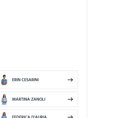
east
ERIN CESARINI
east
MARTINA ZANOLI
east
FEDERICA D'AURIA