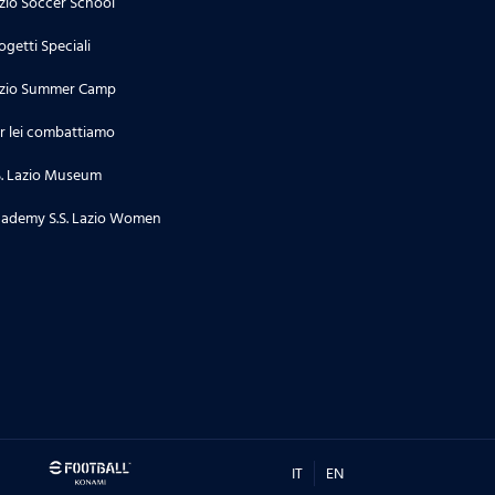
zio Soccer School
ogetti Speciali
zio Summer Camp
r lei combattiamo
S. Lazio Museum
ademy S.S. Lazio Women
IT
EN