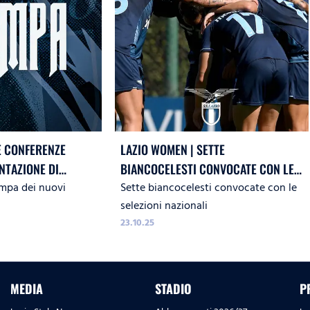
E CONFERENZE
LAZIO WOMEN | SETTE
NTAZIONE DI
BIANCOCELESTI CONVOCATE CON LE
mpa dei nuovi
Sette biancocelesti convocate con le
 CESARINI E BAČIĆ
NAZIONALI
selezioni nazionali
23.10.25
MEDIA
STADIO
P