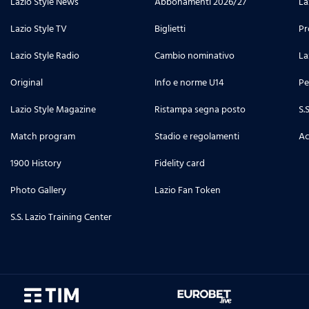
Lazio Style News
Abbonamenti 2026/27
La
Lazio Style TV
Biglietti
Pr
Lazio Style Radio
Cambio nominativo
La
Original
Info e norme U14
Pe
Lazio Style Magazine
Ristampa segna posto
S.
Match program
Stadio e regolamenti
Ac
1900 History
Fidelity card
Photo Gallery
Lazio Fan Token
S.S. Lazio Training Center