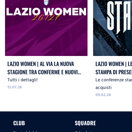
LAZIO WOMEN | AL VIA LA NUOVA
LAZIO WOMEN | L
STAGIONE TRA CONFERME E NUOVI
STAMPA DI PRESE
Tutti i dettagli!
Le conferenze sta
ARRIVI
BERGMAN LUNDIN,
13.07.26
acquisti
09.02.26
CLUB
SQUADRE