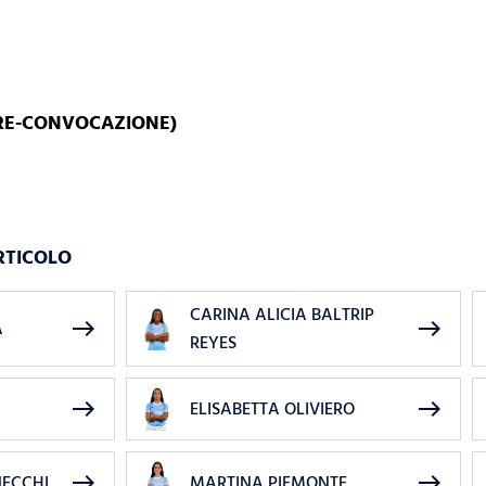
PRE-CONVOCAZIONE)
RTICOLO
CARINA ALICIA BALTRIP
east
east
A
REYES
east
east
ELISABETTA OLIVIERO
east
east
ECCHI
MARTINA PIEMONTE