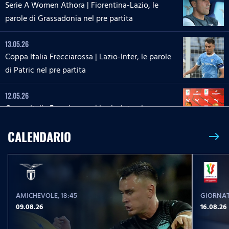
Serie A Women Athora | Fiorentina-Lazio, le
parole di Grassadonia nel pre partita
13.05.26
Coppa Italia Frecciarossa | Lazio-Inter, le parole
di Patric nel pre partita
12.05.26
Coppa Italia Frecciarossa | Lazio-Inter, la
conferenza stampa di Sarri e Zaccagni
CALENDARIO
east
09.05.26
Serie A Enilive | Lazio-Inter, le parole di Dele-
Bashiru nel pre partita
AMICHEVOLE
, 18:45
GIORNAT
04.05.26
09.08.26
16.08.26
Serie A Enilive | Cremonese-Lazio, le parole di
Isaksen nel pre partita