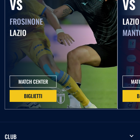
VS
VS
02.05.26
FROSINONE
LAZIO
Serie A Women Athora | Parma-Lazio, le parole di
Grassadonia nel pre partita
LAZIO
MANT
27.04.26
Serie A Enilive | Lazio-Udinese, le dichiarazioni di
Basic nel pre partita
22.04.26
MATCH CENTER
MAT
Coppa Italia Frecciarossa | Atalanta-Lazio, le
parole di Taylor nel pre partita
BIGLIETTI
B
21.04.26
Coppa Italia Frecciarossa | Atalanta-Lazio, la
conferenza pre partita di mister Sarri
expand_more
CLUB
18.04.26