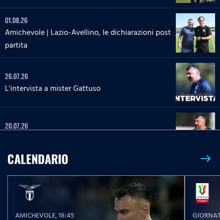
01.08.26
Amichevole | Lazio-Avellino, le dichiarazioni post
partita
26.07.26
L'intervista a mister Gattuso
20.07.26
L'intervista a mister Gattuso
CALENDARIO
east
23.05.26
Serie A Enilive | Lazio-Pisa, le parole post partita
AMICHEVOLE
, 18:45
GIORNAT
23.05.26