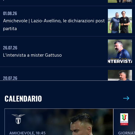
01.08.26
Amichevole | Lazio-Avellino, le dichiarazioni post
partita
26.07.26
L'intervista a mister Gattuso
20.07.26
L'intervista a mister Gattuso
CALENDARIO
east
23.05.26
Serie A Enilive | Lazio-Pisa, le parole post partita
AMICHEVOLE
, 18:45
GIORNAT
23.05.26