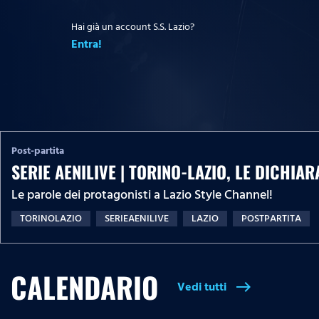
Hai già un account S.S. Lazio?
Entra!
Post-partita
SERIE AENILIVE | TORINO-LAZIO, LE DICHIA
Le parole dei protagonisti a Lazio Style Channel!
TORINOLAZIO
SERIEAENILIVE
LAZIO
POSTPARTITA
CALENDARIO
Vedi tutti
east