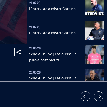
26.07.26
L'intervista a mister Gattuso
20.07.26
L'intervista a mister Gattuso
23.05.26
share
Serie A Enilive | Lazio-Pisa, le
parole post partita
23.05.26
Serie A Enilive | Lazio-Pisa, la
conferenza stampa post partita
west
east
17.05.26
Serie A Enilive | Roma-Lazio, le