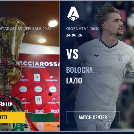
TADUESIMI DI FINALE
, 19:15
GIORNATA 1
, 16:30
24.08.26
VS
BOLOGNA
LAZIO
CENTER
ETTI
MATCH CENTER