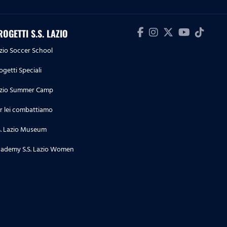
10.05.26
Serie A Women Athora | Lazio
ROGETTI S.S. LAZIO
Women-Ternana, le parole post
zio Soccer School
partita
ogetti Speciali
09.05.26
zio Summer Camp
Serie A Enilive | Lazio-Inter, le
dichiarazioni post partita
r lei combattiamo
S. Lazio Museum
09.05.26
Serie A Enilive | Lazio-Inter, la
ademy S.S. Lazio Women
conferenza stampa post partita
04.05.26
Serie A Enilive | Cremonese-
Lazio, le dichiarazioni post
partita