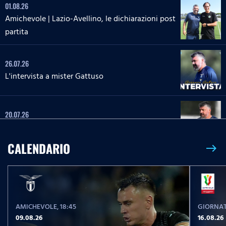
01.08.26
Amichevole | Lazio-Avellino, le dichiarazioni post
partita
26.07.26
L'intervista a mister Gattuso
20.07.26
L'intervista a mister Gattuso
CALENDARIO
east
23.05.26
Serie A Enilive | Lazio-Pisa, le parole post partita
AMICHEVOLE
, 18:45
GIORNAT
23.05.26
09.08.26
16.08.26
Serie A Enilive | Lazio-Pisa, la conferenza stampa