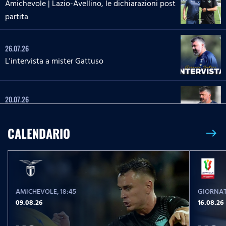
Amichevole | Lazio-Avellino, le dichiarazioni post
partita
26.07.26
L'intervista a mister Gattuso
20.07.26
L'intervista a mister Gattuso
CALENDARIO
east
23.05.26
Serie A Enilive | Lazio-Pisa, le parole post partita
AMICHEVOLE
, 18:45
GIORNAT
23.05.26
09.08.26
16.08.26
Serie A Enilive | Lazio-Pisa, la conferenza stampa
post partita