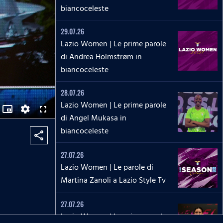
biancoceleste
29.07.26
Lazio Women | Le prime parole
di Andrea Holmstrøm in
biancoceleste
28.07.26
Lazio Women | Le prime parole
picture_in_picture_alt
S
F
di Angel Mukasa in
E
u
T
l
biancoceleste
T
l
share
I
s
N
c
G
r
27.07.26
S
e
e
Lazio Women | Le parole di
n
Martina Zanoli a Lazio Style Tv
27.07.26
Lazio Women | Le prime parole