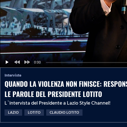
fast_rewind
fast_forward
C
0:00
L
P
P
o
r
l
a
o
a
u
d
g
Interviste
y
e
r
d
QUANDO LA VIOLENZA NON FINISCE: RESPONS
e
r
:
s
0
s
%
LE PAROLE DEL PRESIDENTE LOTITO
:
r
0
%
L`intervista del Presidente a Lazio Style Channel!
e
LAZIO
LOTITO
CLAUDIO LOTITO
n
t