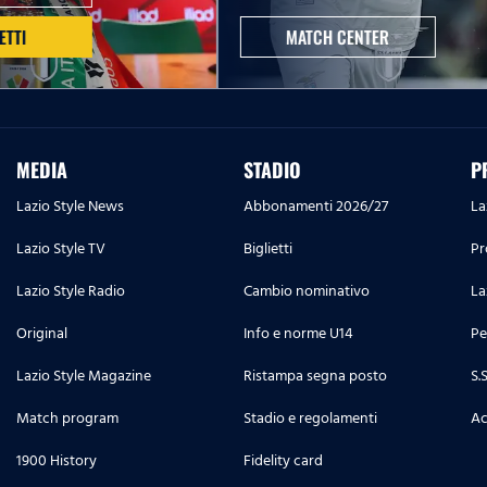
ETTI
MATCH CENTER
MEDIA
STADIO
P
Lazio Style News
Abbonamenti 2026/27
La
Lazio Style TV
Biglietti
Pr
Lazio Style Radio
Cambio nominativo
La
Original
Info e norme U14
Pe
Lazio Style Magazine
Ristampa segna posto
S.
Match program
Stadio e regolamenti
Ac
1900 History
Fidelity card