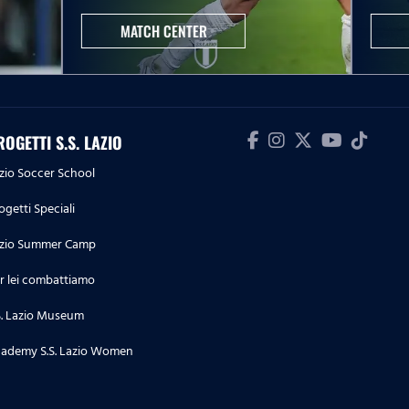
biancoceleste
MATCH CENTER
24.07.26
Lazio Women | Le prime parole
di Beatrix Fördős in
biancoceleste
ROGETTI S.S. LAZIO
23.07.26
zio Soccer School
La conferenza stampa di
ogetti Speciali
presentazione di Pedraza e
Doekhi
zio Summer Camp
r lei combattiamo
23.07.26
Lazio Women | Le parole di
S. Lazio Museum
Megan Connolly a microfoni di
Lazio Style Tv
ademy S.S. Lazio Women
22.07.26