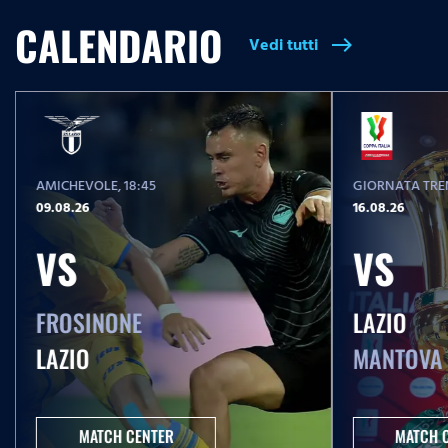
CALENDARIO
T
Vedi tutti
east
i
m
e
AMICHEVOLE
, 18:45
GIORNATA TREN
09.08.26
16.08.26
VS
VS
FROSINONE
LAZIO
LAZIO
MANTOVA
MATCH CENTER
MATCH 