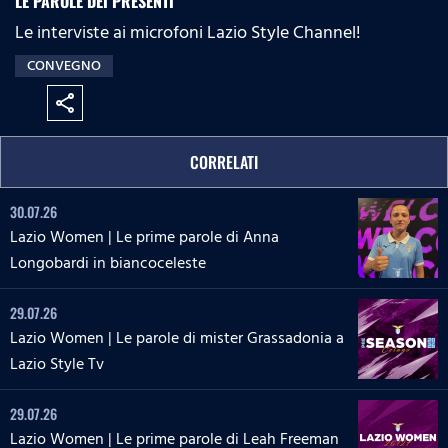
LE PAROLE DEI PRESENTI
:
s
e
n
Le interviste ai microfoni Lazio Style Channel!
0
s
%
:
CONVEGNO
0
%
share
CORRELATI
30.07.26
Lazio Women | Le prime parole di Anna
Longobardi in biancoceleste
29.07.26
Lazio Women | Le parole di mister Grassadonia a
Lazio Style Tv
29.07.26
Lazio Women | Le prime parole di Leah Freeman