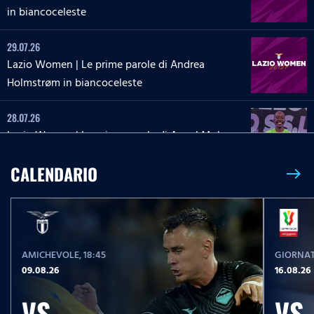
in biancoceleste
29.07.26
Lazio Women | Le prime parole di Andrea
Holmstrøm in biancoceleste
28.07.26
Lazio Women | Le prime parole di Angel Mukasa
in biancoceleste
CALENDARIO
east
27.07.26
Lazio Women | Le parole di Martina Zanoli a
Lazio Style Tv
AMICHEVOLE
, 18:45
GIORNAT
27.07.26
09.08.26
16.08.26
Lazio Women | Le prime parole di Carlotta Masu
in biancoceleste
VS
VS