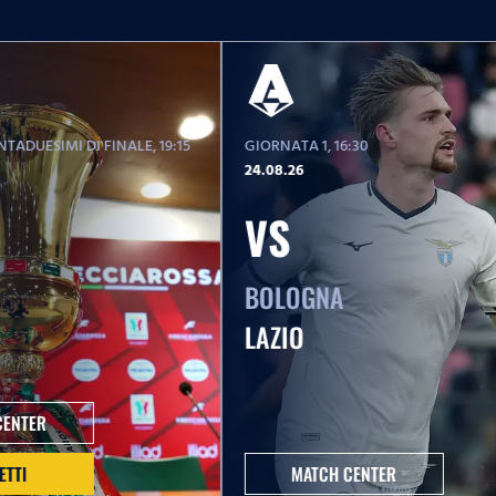
TADUESIMI DI FINALE
, 19:15
GIORNATA 1
, 16:30
24.08.26
VS
BOLOGNA
LAZIO
CENTER
ETTI
MATCH CENTER