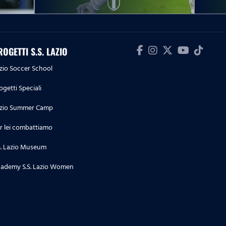
biancoceleste
24.07.26
Lazio Women | Le prime parole
ROGETTI S.S. LAZIO
di Beatrix Fördős in
zio Soccer School
biancoceleste
ogetti Speciali
23.07.26
La conferenza stampa di
zio Summer Camp
presentazione di Pedraza e
r lei combattiamo
Doekhi
S. Lazio Museum
23.07.26
ademy S.S. Lazio Women
Lazio Women | Le parole di
Megan Connolly a microfoni di
Lazio Style Tv
22.07.26