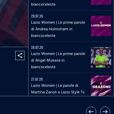
biancoceleste
29.07.26
Lazio Women | Le prime parole
di Andrea Holmstrøm in
biancoceleste
28.07.26
Lazio Women | Le prime parole
share
di Angel Mukasa in
biancoceleste
27.07.26
Lazio Women | Le parole di
Martina Zanoli a Lazio Style Tv
27.07.26
Lazio Women | Le prime parole
west
east