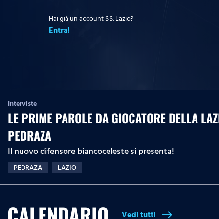
Hai già un account S.S. Lazio?
Entra!
Interviste
LE PRIME PAROLE DA GIOCATORE DELLA LAZ
PEDRAZA
Il nuovo difensore biancoceleste si presenta!
PEDRAZA
LAZIO
CALENDARIO
Vedi tutti
east