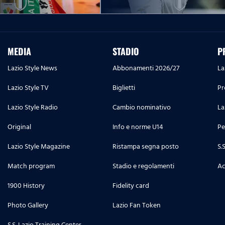
MEDIA
STADIO
P
Lazio Style News
Abbonamenti 2026/27
La
Lazio Style TV
Biglietti
Pr
Lazio Style Radio
Cambio nominativo
La
Original
Info e norme U14
Pe
Lazio Style Magazine
Ristampa segna posto
S.
Match program
Stadio e regolamenti
Ac
1900 History
Fidelity card
Photo Gallery
Lazio Fan Token
S.S. Lazio Training Center