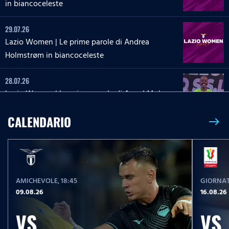
in biancoceleste
29.07.26
Lazio Women | Le prime parole di Andrea
Holmstrøm in biancoceleste
28.07.26
Lazio Women | Le prime parole di Angel Mukasa
in biancoceleste
CALENDARIO
east
27.07.26
Lazio Women | Le parole di Martina Zanoli a
Lazio Style Tv
AMICHEVOLE
, 18:45
GIORNAT
27.07.26
09.08.26
16.08.26
Lazio Women | Le prime parole di Carlotta Masu
in biancoceleste
VS
VS