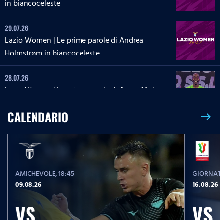
in biancoceleste
29.07.26
Lazio Women | Le prime parole di Andrea
Holmstrøm in biancoceleste
28.07.26
Lazio Women | Le prime parole di Angel Mukasa
in biancoceleste
CALENDARIO
east
27.07.26
Lazio Women | Le parole di Martina Zanoli a
Lazio Style Tv
AMICHEVOLE
, 18:45
GIORNAT
27.07.26
09.08.26
16.08.26
Lazio Women | Le prime parole di Carlotta Masu
in biancoceleste
VS
VS