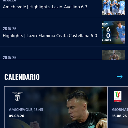
Amichevole | Highlights, Lazio-Avellino 6-3
26.07.26
Highlights | Lazio-Flaminia Civita Castellana 6-0
20.07.26
Highlights | Lazio-Lazio Under 20 3-1
CALENDARIO
east
24.05.26
Highlights Serie A Enilive | Lazio-Pisa 2-1
AMICHEVOLE
, 18:45
GIORNAT
17.05.26
09.08.26
16.08.26
Highlights Serie A Women Athora | Fiorentina-
Lazio Women 2-1