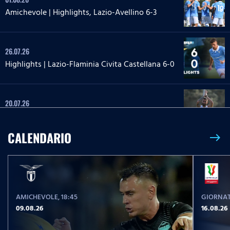
Amichevole | Highlights, Lazio-Avellino 6-3
26.07.26
Highlights | Lazio-Flaminia Civita Castellana 6-0
20.07.26
Highlights | Lazio-Lazio Under 20 3-1
CALENDARIO
east
24.05.26
Highlights Serie A Enilive | Lazio-Pisa 2-1
AMICHEVOLE
, 18:45
GIORNAT
17.05.26
09.08.26
16.08.26
Highlights Serie A Women Athora | Fiorentina-
Lazio Women 2-1