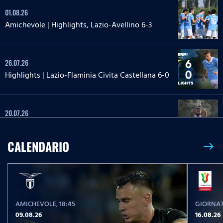
01.08.26
Amichevole | Highlights, Lazio-Avellino 6-3
26.07.26
Highlights | Lazio-Flaminia Civita Castellana 6-0
20.07.26
Highlights | Lazio-Lazio Under 20 3-1
CALENDARIO
east
24.05.26
Highlights Serie A Enilive | Lazio-Pisa 2-1
AMICHEVOLE
, 18:45
GIORNAT
17.05.26
09.08.26
16.08.26