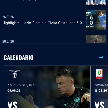
26.07.26
Highlights | Lazio-Flaminia Civita Castellana 6-0
20.07.26
Highlights | Lazio-Lazio Under 20 3-1
CALENDARIO
east
24.05.26
Highlights Serie A Enilive | Lazio-Pisa 2-1
AMICHEVOLE
, 18:45
GIORNAT
17.05.26
09.08.26
16.08.26
Highlights Serie A Women Athora | Fiorentina-
Lazio Women 2-1
VS
VS