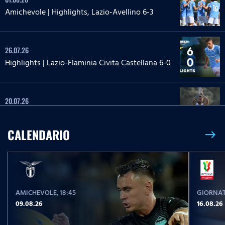
Amichevole | Highlights, Lazio-Avellino 6-3
26.07.26
Highlights | Lazio-Flaminia Civita Castellana 6-0
20.07.26
Highlights | Lazio-Lazio Under 20 3-1
CALENDARIO
east
24.05.26
Highlights Serie A Enilive | Lazio-Pisa 2-1
AMICHEVOLE
, 18:45
GIORNAT
17.05.26
09.08.26
16.08.26
Highlights Serie A Women Athora | Fiorentina-
Lazio Women 2-1