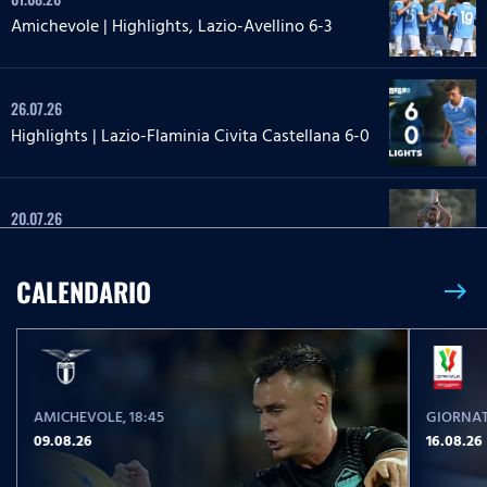
Amichevole | Highlights, Lazio-Avellino 6-3
26.07.26
Highlights | Lazio-Flaminia Civita Castellana 6-0
20.07.26
Highlights | Lazio-Lazio Under 20 3-1
CALENDARIO
east
24.05.26
Highlights Serie A Enilive | Lazio-Pisa 2-1
AMICHEVOLE
, 18:45
GIORNAT
17.05.26
09.08.26
16.08.26
Highlights Serie A Women Athora | Fiorentina-
Lazio Women 2-1