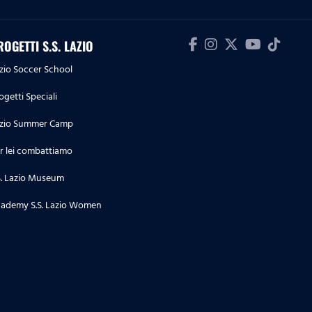
Lazio 4-1
09.05.26
ROGETTI S.S. LAZIO
Highlights Serie A Enilive | Lazio-
zio Soccer School
Inter 0-3
ogetti Speciali
04.05.26
zio Summer Camp
Highlights Serie A Enilive |
Cremonese-Lazio 1-2
r lei combattiamo
S. Lazio Museum
03.05.26
Highlights Serie A Women
ademy S.S. Lazio Women
Athora | Parma-Lazio Women 1-3
02.05.26
Highlights Primavera 1 | Lazio-
Parma 3-5