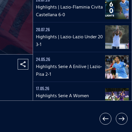
Highlights | Lazio-Flaminia Civita
Castellana 6-0
20.07.26
Highlights | Lazio-Lazio Under 20
3-1
24.05.26
share
Highlights Serie A Enilive | Lazio-
Pisa 2-1
17.05.26
Highlights Serie A Women
Athora | Fiorentina-Lazio
Women 2-1
west
east
17.05.26