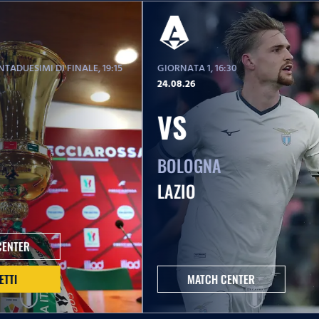
TADUESIMI DI FINALE
, 19:15
GIORNATA 1
, 16:30
24.08.26
VS
BOLOGNA
LAZIO
CENTER
ETTI
MATCH CENTER