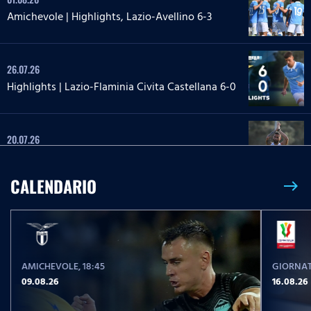
Amichevole | Highlights, Lazio-Avellino 6-3
26.07.26
Highlights | Lazio-Flaminia Civita Castellana 6-0
20.07.26
Highlights | Lazio-Lazio Under 20 3-1
CALENDARIO
east
24.05.26
Highlights Serie A Enilive | Lazio-Pisa 2-1
AMICHEVOLE
, 18:45
GIORNAT
17.05.26
09.08.26
16.08.26
Highlights Serie A Women Athora | Fiorentina-
Lazio Women 2-1