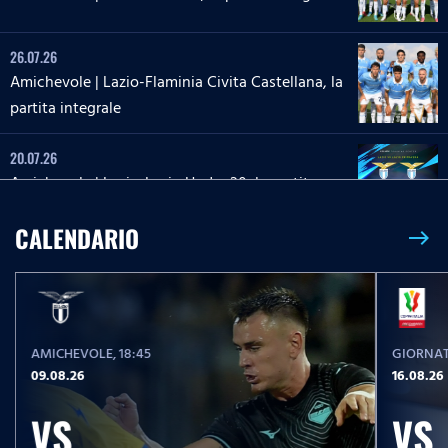
26.07.26
Amichevole | Lazio-Flaminia Civita Castellana, la
partita integrale
20.07.26
Amichevole | Lazio-Lazio Under 20, la partita
integrale
CALENDARIO
east
26.05.26
26 maggio 2013 | Roma-Lazio, la partita integrale
AMICHEVOLE
, 18:45
GIORNAT
17.05.26
09.08.26
16.08.26
Serie A Women Athora | Fiorentina-Lazio
Women, la partita integrale
VS
VS