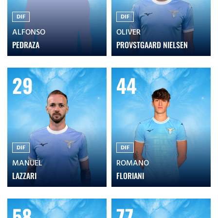
DIF
DIF
ALFONSO
OLIVER
PEDRAZA
PROVSTGAARD NIELSEN
29
44
DIF
DIF
MANUEL
ROMANO
LAZZARI
FLORIANI
58
77