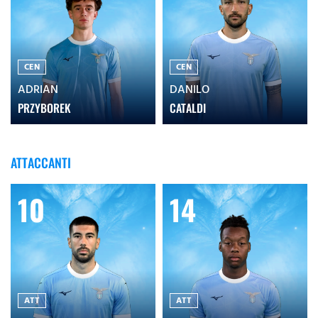
CEN
CEN
ADRIAN
DANILO
PRZYBOREK
CATALDI
ATTACCANTI
10
14
ATT
ATT