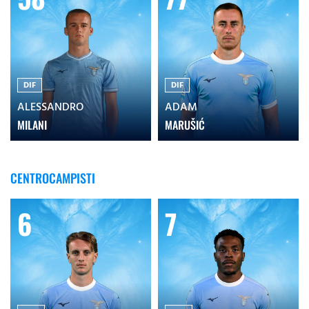
DIF
DIF
ALESSANDRO
ADAM
MILANI
MARUŠIĆ
CENTROCAMPISTI
6
7