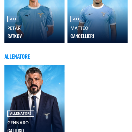
ATT
ATT
PETAR
MATTEO
RATKOV
CANCELLIERI
ALLENATORE
ALLENATORE
GENNARO
GATTUSO