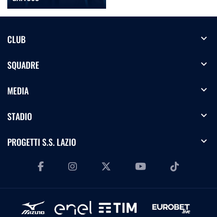
expand_more
CLUB
expand_more
SQUADRE
expand_more
MEDIA
expand_more
STADIO
expand_more
PROGETTI S.S. LAZIO