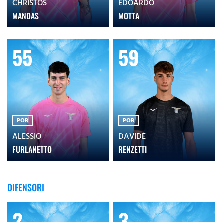
CHRISTOS
EDOARDO
MANDAS
MOTTA
55
59
POR
POR
ALESSIO
DAVIDE
FURLANETTO
RENZETTI
DIFENSORI
2
3