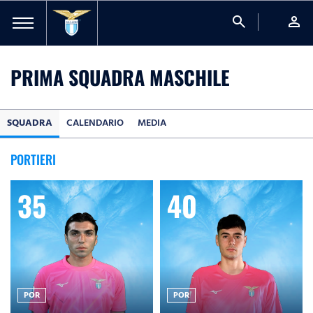
search
person
PRIMA SQUADRA MASCHILE
SQUADRA
CALENDARIO
MEDIA
PORTIERI
35
40
POR
POR