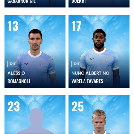
GABARRÓN GIL
DOEKHI
13
17
DIF
DIF
ALESSIO
NUNO ALBERTINO
ROMAGNOLI
VARELA TAVARES
23
25