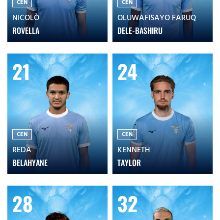
CEN
CEN
NICOLÒ
OLUWAFISAYO FARUQ
ROVELLA
DELE-BASHIRU
21
24
CEN
CEN
REDA
KENNETH
BELAHYANE
TAYLOR
28
32