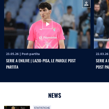
person
play_arrow
23.05.26
|
Post-partita
22.03.26
SERIE A ENILIVE | LAZIO-PISA, LE PAROLE POST
SERIE A 
PARTITA
POST PA
NEWS
STATISTICHE