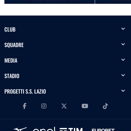
expand_more
CLUB
expand_more
SQUADRE
expand_more
MEDIA
expand_more
STADIO
expand_more
PROGETTI S.S. LAZIO