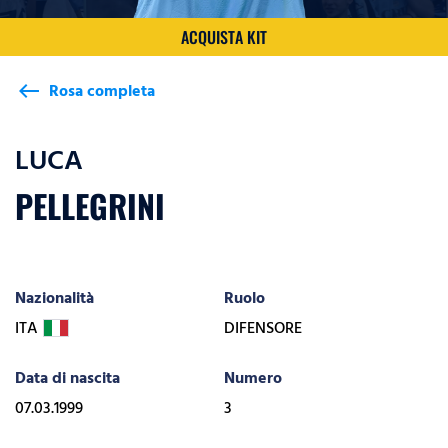
ACQUISTA KIT
Rosa completa
west
LUCA
PELLEGRINI
Nazionalità
Ruolo
ITA
DIFENSORE
Data di nascita
Numero
07.03.1999
3