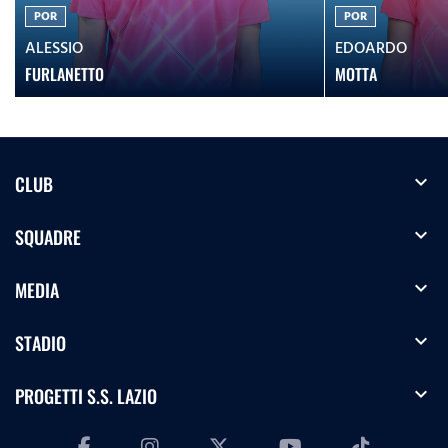
POR
POR
ALESSIO
EDOARDO
FURLANETTO
MOTTA
expand_more
CLUB
expand_more
SQUADRE
expand_more
MEDIA
expand_more
STADIO
expand_more
PROGETTI S.S. LAZIO