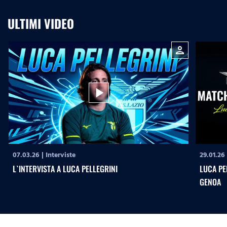
ULTIMI VIDEO
person
play_arrow
07.03.26
|
Interviste
29.01.26
L`INTERVISTA A LUCA PELLEGRINI
LUCA PE
GENOA