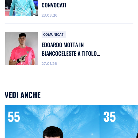
CONVOCATI
23.03.26
COMUNICATI
EDOARDO MOTTA IN
BIANCOCELESTE A TITOLO
DEFINITIVO
27.01.26
VEDI ANCHE
55
35