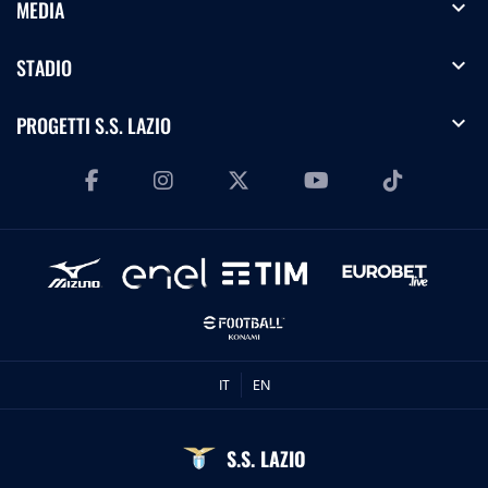
expand_more
MEDIA
expand_more
STADIO
expand_more
PROGETTI S.S. LAZIO
IT
EN
S.S. LAZIO