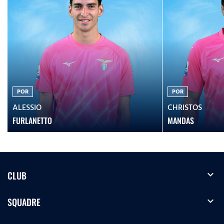
POR
POR
ALESSIO
CHRISTOS
FURLANETTO
MANDAS
expand_more
CLUB
expand_more
SQUADRE