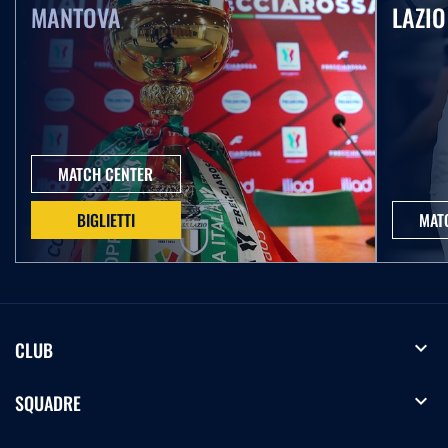
MANTOVA
LAZIO
MATCH CENTER
BIGLIETTI
MAT
expand_more
CLUB
expand_more
SQUADRE