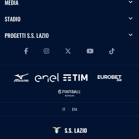
expand_more
MEDIA
expand_more
STADIO
expand_more
PROGETTI S.S. LAZIO
IT
EN
S.S. LAZIO