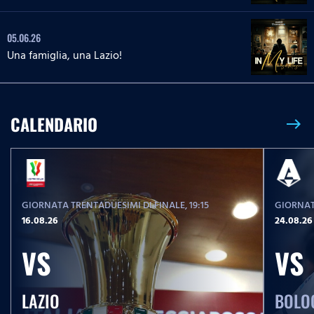
05.06.26
Una famiglia, una Lazio!
CALENDARIO
east
GIORNATA TRENTADUESIMI DI FINALE
, 19:15
GIORNAT
16.08.26
24.08.26
VS
VS
LAZIO
BOLO