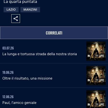
La quarta puntata
:
s
e
n
0
s
LAZIO
MANZINI
%
:
0
share
%
CORRELATI
03.07.26
La lunga e tortuosa strada della nostra storia
19.06.26
Oltre il risultato, una missione
12.06.26
Paul, l'amico geniale