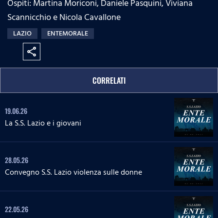
Ospiti: Martina Moriconi, Daniele Pasquini, Viviana
:
s
e
n
0
s
Scannicchio e Nicola Cavallone
%
:
LAZIO
ENTEMORALE
0
%
share
CORRELATI
19.06.26
La S.S. Lazio e i giovani
28.05.26
Convegno S.S. Lazio violenza sulle donne
22.05.26