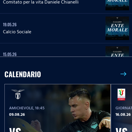
Comitato per la vita Daniele Chianelli
19.05.26
Calcio Sociale
15.05.26
Tutela dell`ambiente
CALENDARIO
east
08.05.26
Impegno sociale Parma, Hamrun Spartans,
Guidonia Montecelio
AMICHEVOLE
, 18:45
GIORNAT
05.05.26
09.08.26
16.08.26
Spettro autistico