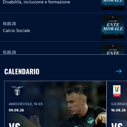
Disabilità, inclusione e formazione
19.05.26
Calcio Sociale
15.05.26
Tutela dell`ambiente
CALENDARIO
east
08.05.26
Impegno sociale Parma, Hamrun Spartans,
Guidonia Montecelio
AMICHEVOLE
, 18:45
GIORNAT
05.05.26
09.08.26
16.08.26
Spettro autistico