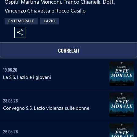
Ospiti: Martina Moriconi, Franco Chianelli, Dott.
:
s
e
n
0
s
Vincenzo Chiavetta e Rocco Casillo
%
:
ENTEMORALE
LAZIO
0
%
share
CORRELATI
19.06.26
La S.S. Lazio e i giovani
28.05.26
Convegno S.S. Lazio violenza sulle donne
26.05.26