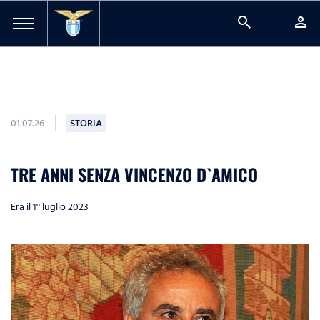
search
person
01.07.26
STORIA
TRE ANNI SENZA VINCENZO D`AMICO
Era il 1° luglio 2023