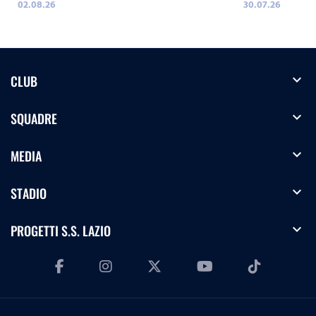
02.08.26
30.07.26
expand_more
CLUB
expand_more
SQUADRE
expand_more
MEDIA
expand_more
STADIO
expand_more
PROGETTI S.S. LAZIO