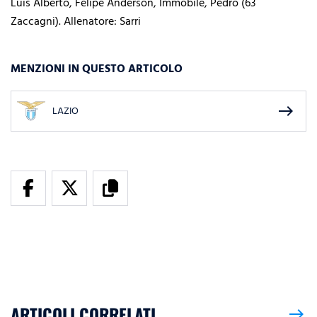
Luis Alberto, Felipe Anderson, Immobile, Pedro (63`
Zaccagni). Allenatore: Sarri
MENZIONI IN QUESTO ARTICOLO
east
LAZIO
ARTICOLI CORRELATI
east