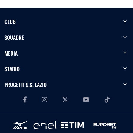
expand_more
CLUB
expand_more
SQUADRE
expand_more
MEDIA
expand_more
STADIO
expand_more
PROGETTI S.S. LAZIO