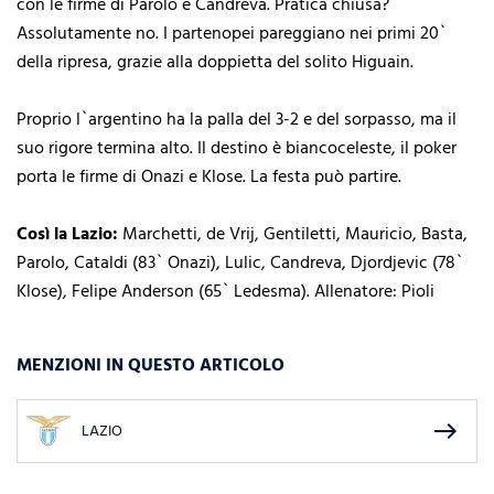
con le firme di Parolo e Candreva. Pratica chiusa?
Assolutamente no. I partenopei pareggiano nei primi 20`
della ripresa, grazie alla doppietta del solito Higuain.
Proprio l`argentino ha la palla del 3-2 e del sorpasso, ma il
suo rigore termina alto. Il destino è biancoceleste, il poker
porta le firme di Onazi e Klose. La festa può partire.
Così la Lazio:
Marchetti, de Vrij, Gentiletti, Mauricio, Basta,
Parolo, Cataldi (83` Onazi), Lulic, Candreva, Djordjevic (78`
Klose), Felipe Anderson (65` Ledesma). Allenatore: Pioli
MENZIONI IN QUESTO ARTICOLO
east
LAZIO