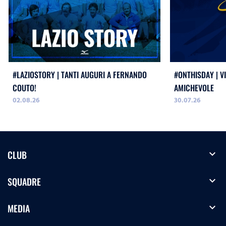
#LAZIOSTORY | TANTI AUGURI A FERNANDO
#ONTHISDAY | VI
COUTO!
AMICHEVOLE
02.08.26
30.07.26
expand_more
CLUB
expand_more
SQUADRE
expand_more
MEDIA