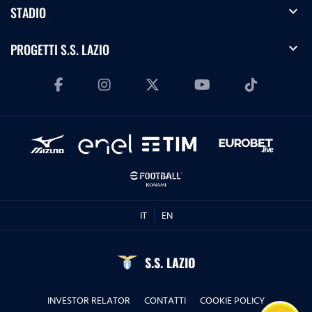
expand_more
STADIO
expand_more
PROGETTI S.S. LAZIO
IT
EN
S.S. LAZIO
INVESTOR RELATOR
CONTATTI
COOKIE POLICY