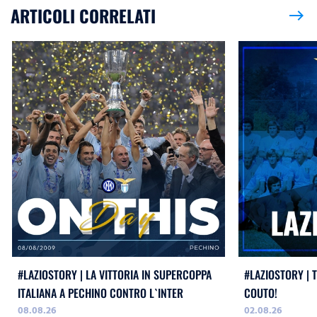
ARTICOLI CORRELATI
east
#LAZIOSTORY | LA VITTORIA IN SUPERCOPPA
#LAZIOSTORY | 
ITALIANA A PECHINO CONTRO L`INTER
COUTO!
08.08.26
02.08.26