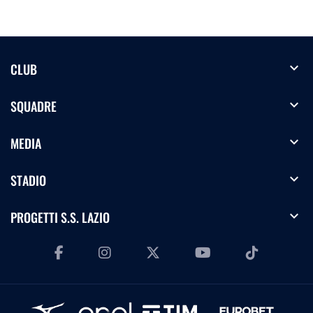
expand_more
CLUB
expand_more
SQUADRE
expand_more
MEDIA
expand_more
STADIO
expand_more
PROGETTI S.S. LAZIO