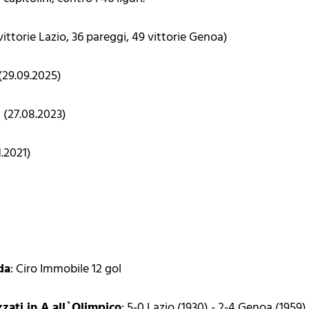
 vittorie Lazio, 36 pareggi, 49 vittorie Genoa)
 (29.09.2025)
1 (27.08.2023)
01.2021)
da
: Ciro Immobile 12 gol
zzati in A all`Olimpico
: 5-0 Lazio (1930) - 2-4 Genoa (1959)