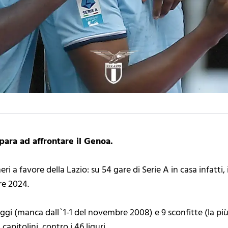
epara ad affrontare il Genoa.
i a favore della Lazio: su 54 gare di Serie A in casa infatti,
re 2024.
gi (manca dall`1-1 del novembre 2008) e 9 sconfitte (la più 
capitolini, contro i 46 liguri.