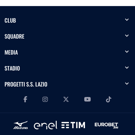
expand_more
CLUB
expand_more
SQUADRE
expand_more
MEDIA
expand_more
STADIO
expand_more
PROGETTI S.S. LAZIO