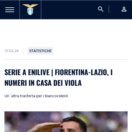
search
person
13.04.26
STATISTICHE
SERIE A ENILIVE | FIORENTINA-LAZIO, I
NUMERI IN CASA DEI VIOLA
Un`altra trasferta per i biancocelesti