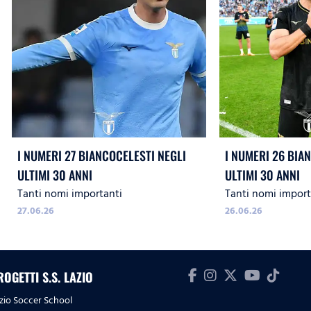
I NUMERI 27 BIANCOCELESTI NEGLI
I NUMERI 26 BIA
ULTIMI 30 ANNI
ULTIMI 30 ANNI
Tanti nomi importanti
Tanti nomi import
27.06.26
26.06.26
ROGETTI S.S. LAZIO
zio Soccer School