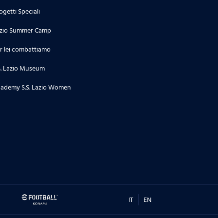
ogetti Speciali
zio Summer Camp
r lei combattiamo
S. Lazio Museum
ademy S.S. Lazio Women
IT
EN