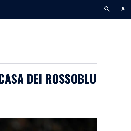
search
person
N CASA DEI ROSSOBLU