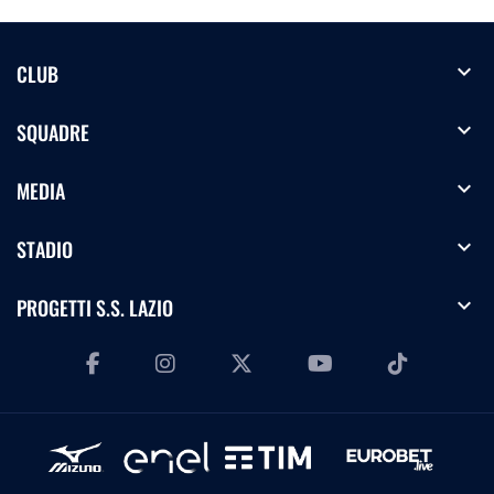
expand_more
CLUB
expand_more
SQUADRE
expand_more
MEDIA
expand_more
STADIO
expand_more
PROGETTI S.S. LAZIO