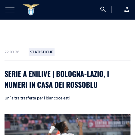
search
person
22.03.26
STATISTICHE
SERIE A ENILIVE | BOLOGNA-LAZIO, I
NUMERI IN CASA DEI ROSSOBLU
Un`altra trasferta per i biancocelesti