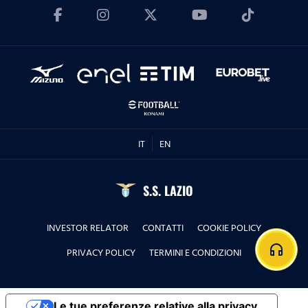
IT
EN
S.S. LAZIO
INVESTOR RELATOR
CONTATTI
COOKIE POLICY
headphones
PRIVACY POLICY
TERMINI E CONDIZIONI
Le tue preferenze relative alla privacy