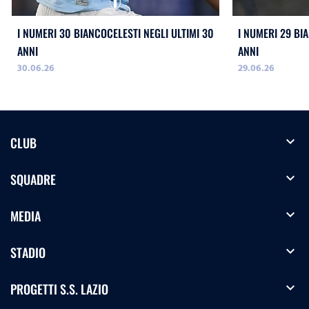
I NUMERI 30 BIANCOCELESTI NEGLI ULTIMI 30
I NUMERI 29 BI
ANNI
ANNI
30.06.26
29.06.26
expand_more
CLUB
expand_more
SQUADRE
expand_more
MEDIA
expand_more
STADIO
expand_more
PROGETTI S.S. LAZIO