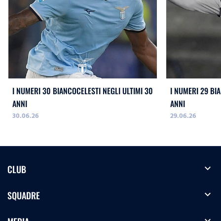
I NUMERI 30 BIANCOCELESTI NEGLI ULTIMI 30
I NUMERI 29 BI
ANNI
ANNI
30.06.26
29.06.26
expand_more
CLUB
expand_more
SQUADRE
expand_more