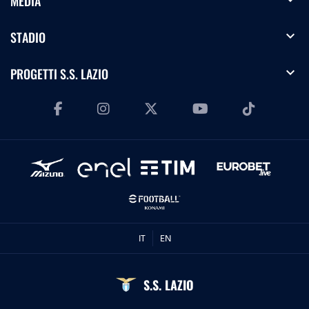
MEDIA
expand_more
STADIO
expand_more
PROGETTI S.S. LAZIO
IT
EN
S.S. LAZIO