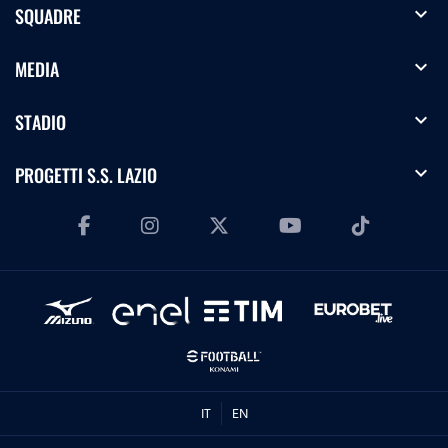
expand_more
SQUADRE
expand_more
MEDIA
expand_more
STADIO
expand_more
PROGETTI S.S. LAZIO
IT
EN