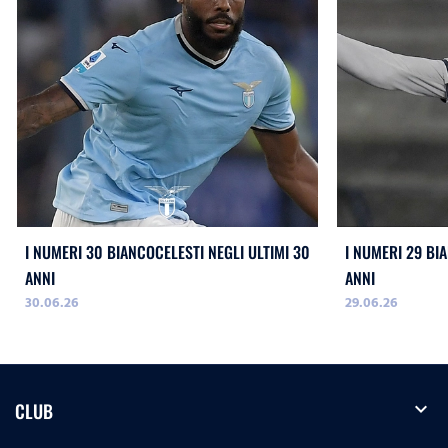
I NUMERI 30 BIANCOCELESTI NEGLI ULTIMI 30
I NUMERI 29 BI
ANNI
ANNI
30.06.26
29.06.26
expand_more
CLUB