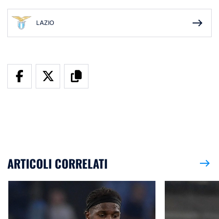
east
LAZIO
ARTICOLI CORRELATI
east