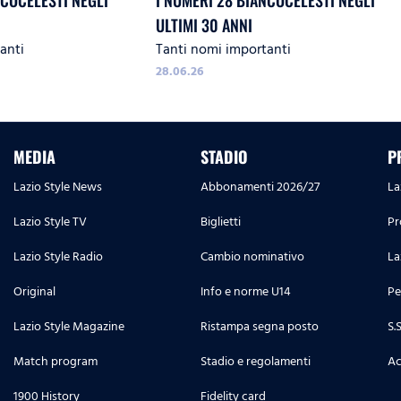
NCOCELESTI NEGLI
I NUMERI 28 BIANCOCELESTI NEGLI
ULTIMI 30 ANNI
anti
Tanti nomi importanti
28.06.26
MEDIA
STADIO
P
Lazio Style News
Abbonamenti 2026/27
La
Lazio Style TV
Biglietti
Pr
Lazio Style Radio
Cambio nominativo
La
Original
Info e norme U14
Pe
Lazio Style Magazine
Ristampa segna posto
S.
Match program
Stadio e regolamenti
Ac
1900 History
Fidelity card