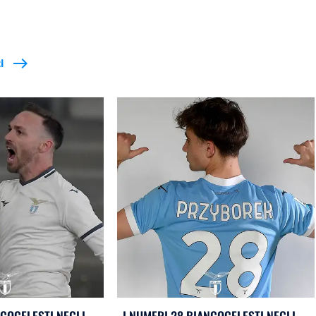
i
east