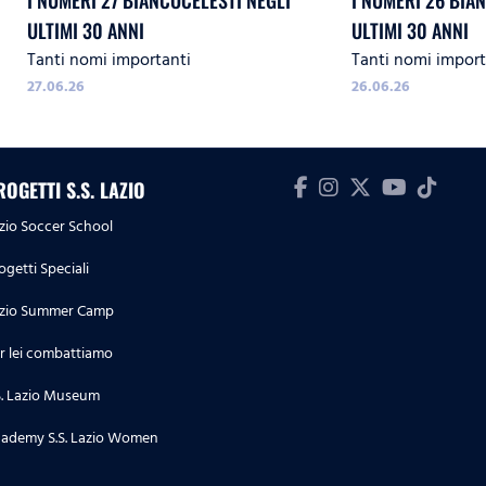
I NUMERI 27 BIANCOCELESTI NEGLI
I NUMERI 26 BIA
ULTIMI 30 ANNI
ULTIMI 30 ANNI
Tanti nomi importanti
Tanti nomi import
27.06.26
26.06.26
ROGETTI S.S. LAZIO
zio Soccer School
ogetti Speciali
zio Summer Camp
r lei combattiamo
S. Lazio Museum
ademy S.S. Lazio Women