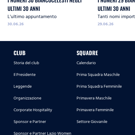
I NUMERI 30 BIANCOCELESTI NEGLI
I NUMERI 29 BIA
ULTIMI 30 ANNI
ULTIMI 30 ANNI
L'ultimo appuntamento
Tanti nomi import
30.06.26
29.06.26
CLUB
SQUADRE
Storia del club
Calendario
Il Presidente
Prima Squadra Maschile
Leggende
Prima Squadra Femminile
Organizzazione
Primavera Maschile
Corporate Hospitality
Primavera Femminile
Sponsor e Partner
Settore Giovanile
Sponsor e Partner Lazio Women