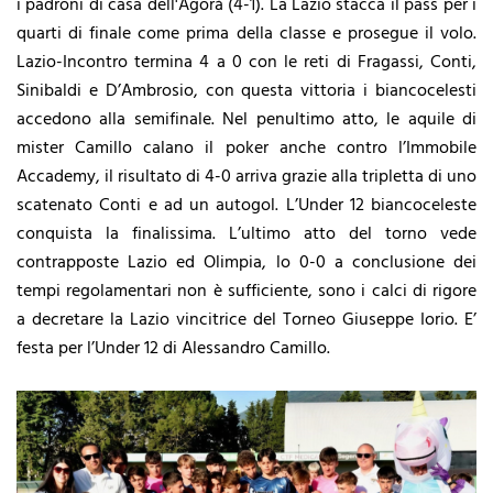
i padroni di casa dell'Agorà (4-1). La Lazio stacca il pass per i
quarti di finale come prima della classe e prosegue il volo.
Lazio-Incontro termina 4 a 0 con le reti di Fragassi, Conti,
Sinibaldi e D’Ambrosio, con questa vittoria i biancocelesti
accedono alla semifinale. Nel penultimo atto, le aquile di
mister Camillo calano il poker anche contro l’Immobile
Accademy, il risultato di 4-0 arriva grazie alla tripletta di uno
scatenato Conti e ad un autogol. L’Under 12 biancoceleste
conquista la finalissima. L’ultimo atto del torno vede
contrapposte Lazio ed Olimpia, lo 0-0 a conclusione dei
tempi regolamentari non è sufficiente, sono i calci di rigore
a decretare la Lazio vincitrice del Torneo Giuseppe Iorio. E’
festa per l’Under 12 di Alessandro Camillo.