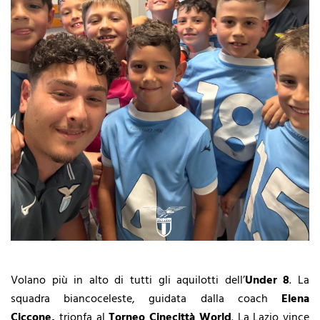
Volano più in alto di tutti gli aquilotti dell’
Under 8
. La
squadra biancoceleste, guidata dalla coach
Elena
Ciccone,
trionfa al
Torneo Cinecittà World
. La Lazio vince