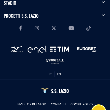
expand_more
STADIO
expand_more
PROGETTI S.S. LAZIO
IT
EN
S.S. LAZIO
INVESTOR RELATOR
CONTATTI
COOKIE POLICY