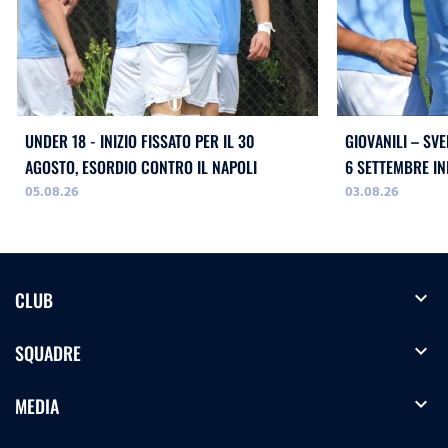
UNDER 18 - INIZIO FISSATO PER IL 30
GIOVANILI – SVE
AGOSTO, ESORDIO CONTRO IL NAPOLI
05.08.26
03.08.26
expand_more
CLUB
expand_more
SQUADRE
expand_more
MEDIA