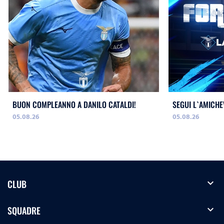
BUON COMPLEANNO A DANILO CATALDI!
SEGUI L`AMICHE
05.08.26
05.08.26
expand_more
CLUB
expand_more
SQUADRE