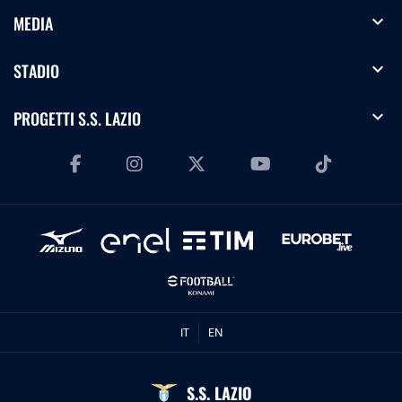
expand_more
MEDIA
expand_more
STADIO
expand_more
PROGETTI S.S. LAZIO
IT
EN
S.S. LAZIO