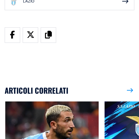
east
LAZIO
ARTICOLI CORRELATI
east