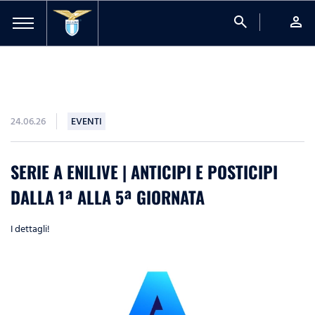
search
person
24.06.26
EVENTI
SERIE A ENILIVE | ANTICIPI E POSTICIPI
DALLA 1ª ALLA 5ª GIORNATA
I dettagli!