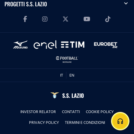
expand_more
PROGETTI S.S. LAZIO
IT
EN
S.S. LAZIO
INVESTOR RELATOR
CONTATTI
COOKIE POLICY
headphones
PRIVACY POLICY
TERMINI E CONDIZIONI