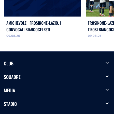
AMICHEVOLE | FROSINONE-LAZIO, I
FROSINONE-LAZI
CONVOCATI BIANCOCELESTI
TIFOSI BIANCOC
09.08.26
09.08.26
expand_more
CLUB
expand_more
SQUADRE
expand_more
MEDIA
expand_more
STADIO