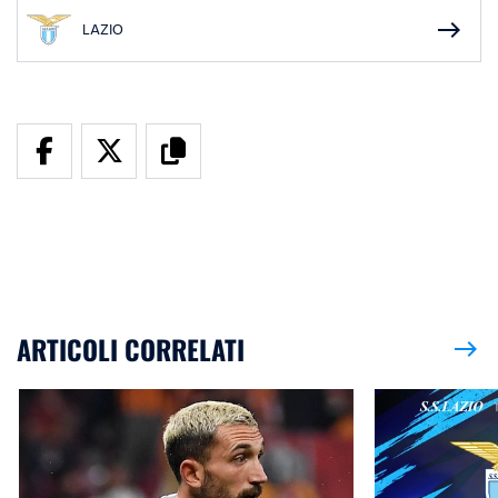
east
LAZIO
ARTICOLI CORRELATI
east