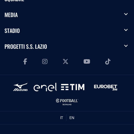
expand_more
MEDIA
expand_more
STADIO
expand_more
PROGETTI S.S. LAZIO
IT
EN