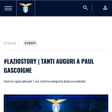
search
person
27.05.26
EVENTI
#LAZIOSTORY | TANTI AUGURI A PAUL
GASCOIGNE
Giorno speciale per l`ex centrocampista biancoceleste!