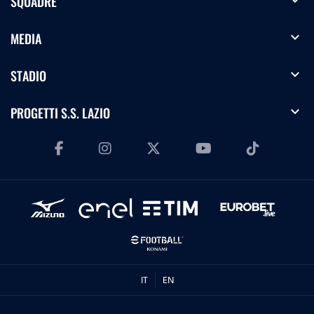
expand_more
SQUADRE
expand_more
MEDIA
expand_more
STADIO
expand_more
PROGETTI S.S. LAZIO
IT
EN