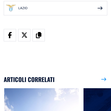
east
LAZIO
ARTICOLI CORRELATI
east