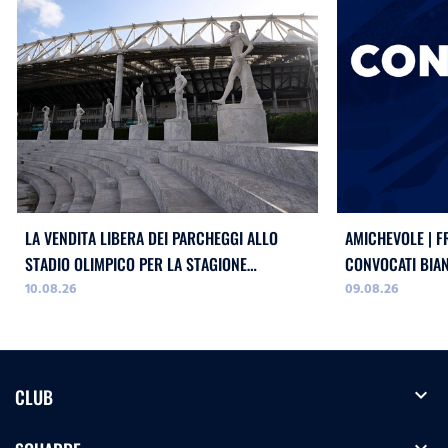
LA VENDITA LIBERA DEI PARCHEGGI ALLO
AMICHEVOLE | F
STADIO OLIMPICO PER LA STAGIONE
CONVOCATI BIA
10.08.26
09.08.26
2026/2027
expand_more
CLUB