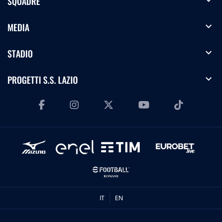
expand_more
SQUADRE
expand_more
MEDIA
expand_more
STADIO
expand_more
PROGETTI S.S. LAZIO
IT
EN