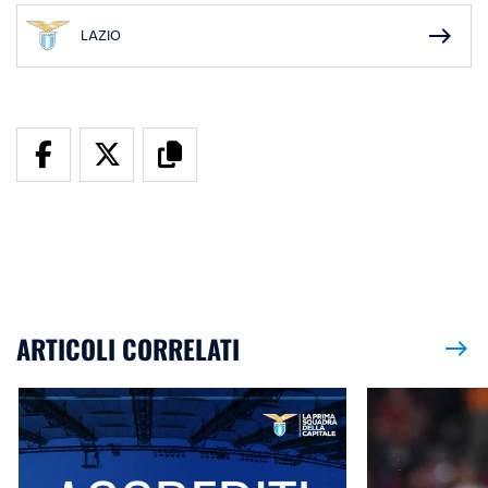
east
LAZIO
ARTICOLI CORRELATI
east