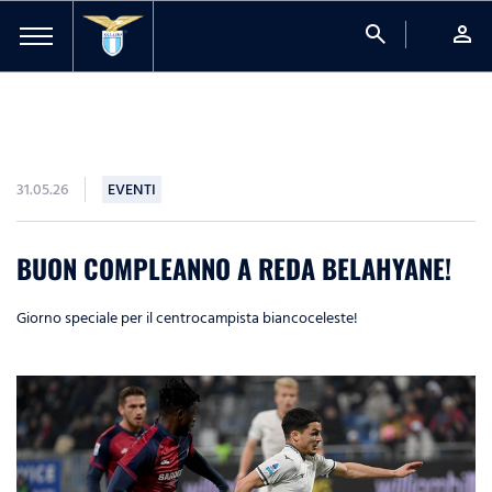
search
person
31.05.26
EVENTI
BUON COMPLEANNO A REDA BELAHYANE!
Giorno speciale per il centrocampista biancoceleste!