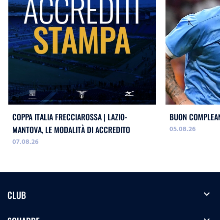
COPPA ITALIA FRECCIAROSSA | LAZIO-
BUON COMPLEAN
05.08.26
MANTOVA, LE MODALITÀ DI ACCREDITO
07.08.26
expand_more
CLUB