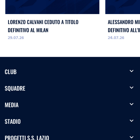
LORENZO CALVANI CEDUTO A TITOLO
ALESSANDRO MIL
DEFINITIVO AL MILAN
DEFINITIVO ALL'
29.07.26
24.07.26
expand_more
CLUB
expand_more
SQUADRE
expand_more
MEDIA
expand_more
STADIO
expand_more
PROGETTI S.S. LAZIO