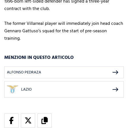
1996-born left-sided defender has signed a three-year
contract with the club.
The former Villarreal player will immediately join head coach
Gennaro Gattuso’s squad for the start of pre-season
training.
MENZIONI IN QUESTO ARTICOLO
east
ALFONSO PEDRAZA
east
LAZIO